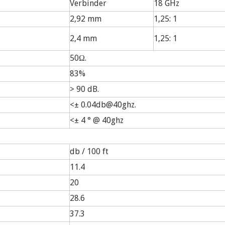
Verbinder
18 GHz
2,92 mm
1,25: 1
2,4 mm
1,25: 1
50Ω.
83%
> 90 dB.
<± 0.04db@40ghz.
<± 4 ° @ 40ghz
db / 100 ft
11.4
20
28.6
37.3