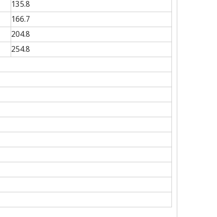
135.8
166.7
204.8
254.8