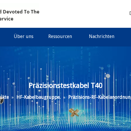
Über uns
Ressourcen
Nachrichten
Präzisionstestkabel T40
ukte
»
HF-Kabelbaugruppe.
»
Präzisions-RF-Kabelanordnun