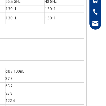
26,5 GHz.
40 GHz
1.30: 1.
1.30: 1.
86-0511
1.30: 1.
1.30: 1.
hong@rf
db / 100m.
37.5
65.7
93.8
122.4