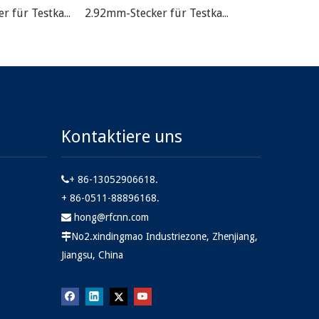
2.92mm-Stecker für Testkabelbaugruppe
2.92mm-Stecker für Testkabelbaugruppe
Präzisionstest
Kontaktiere uns
+ 86-13052906618.

+ 86-0511-88896168.
hong@rfcnn.com

No2.xindingmao Industriezone, Zhenjiang,

Jiangsu, China