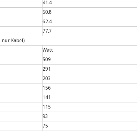
41.4
50.8
62.4
77.7
 nur Kabel)
Watt
509
291
203
156
141
115
93
75