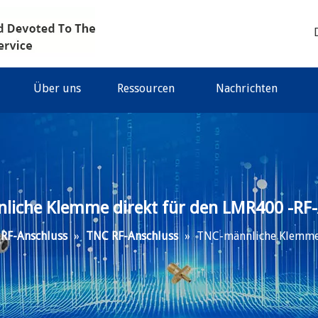
Über uns
Ressourcen
Nachrichten
liche Klemme direkt für den LMR400 -RF-
RF-Anschluss
»
TNC RF-Anschluss
»
TNC-männliche Klemme 