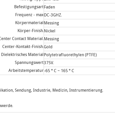
Befestigungsart
Faden
Frequenz - max
DC-3GHZ.
Körpermaterial
Messing
Körper-Finish.
Nickel
Center Contact Material.
Messing
Center-Kontakt-Finish.
Gold
Dielektrisches Material
Polytetrafluorethylen (PTFE)
Spannungswert
375V.
Arbeitstemperatur
-65 ° C ~ 165 ° C
kation, Sendung, Industrie, Medizin, Instrumentierung.
hwerde.