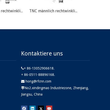
TNC männlich rechtwinklig für RG142 RF-Anschluss
TNC männlich rechtwinklig für RG58 RF-Anschluss
Kontaktiere uns
+ 86-13052906618.

+ 86-0511-88896168.
hong@rfcnn.com

No2.xindingmao Industriezone, Zhenjiang,

Jiangsu, China