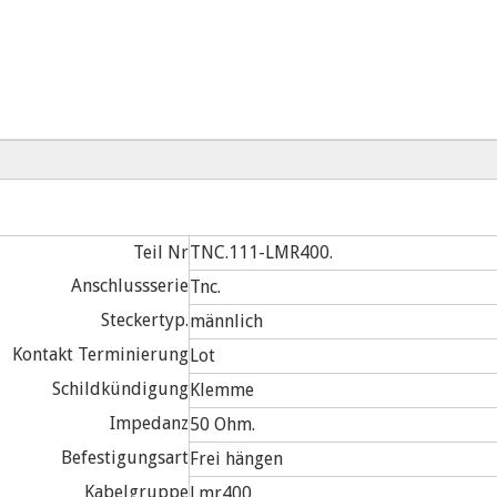
Teil Nr
TNC.111-LMR400.
Anschlussserie
Tnc.
Steckertyp.
männlich
Kontakt Terminierung
Lot
Schildkündigung
Klemme
Impedanz
50 Ohm.
Befestigungsart
Frei hängen
Kabelgruppe
Lmr400.