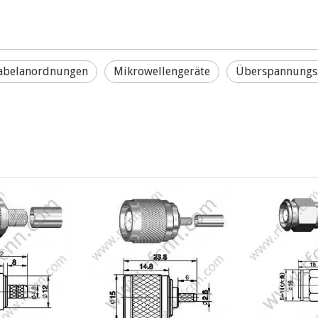
abelanordnungen
Mikrowellengeräte
Überspannungss