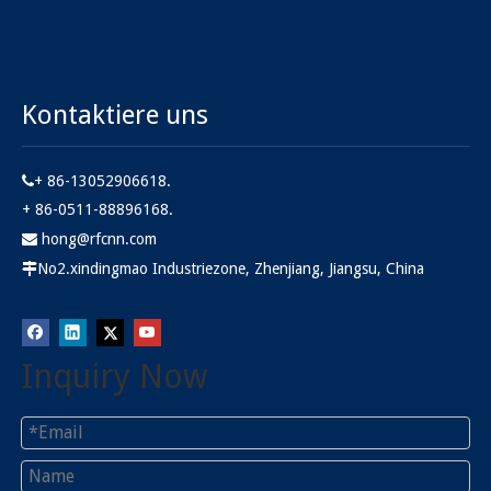
Kontaktiere uns
+ 86-13052906618.

+ 86-0511-88896168.
hong@rfcnn.com

No2.xindingmao Industriezone, Zhenjiang, Jiangsu, China

Inquiry Now