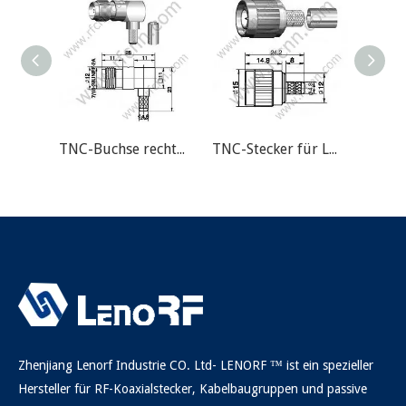
TNC-Buchse rechtwinklig für RG58 RF-Anschluss
TNC-Stecker für LMR200 RF-Anschluss
Zhenjiang Lenorf Industrie CO. Ltd- LENORF ™ ist ein spezieller
Hersteller für RF-Koaxialstecker, Kabelbaugruppen und passive