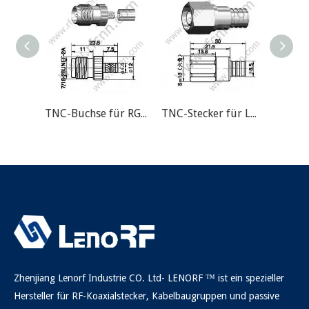
TNC-Buchse für RG58 RF-Anschluss
TNC-Stecker für LMR240 RF-Anschluss
Zhenjiang Lenorf Industrie CO. Ltd- LENORF ™ ist ein spezieller
Hersteller für RF-Koaxialstecker, Kabelbaugruppen und passive