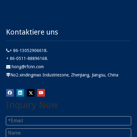
Kontaktiere uns
+ 86-13052906618.

+ 86-0511-88896168.
hong@rfcnn.com

No2.xindingmao Industriezone, Zhenjiang, Jiangsu, China

Inquiry Now