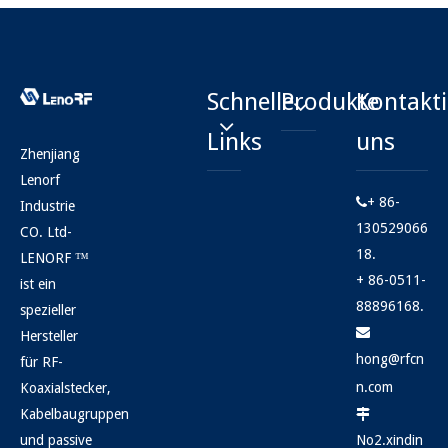
Schnelle
Produkte
Kontakti
Links
uns
Zhenjiang
Lenorf
+ 86-

Industrie
130529066
CO. Ltd-
18.
LENORF ™
+ 86-0511-
ist ein
88896168.
spezieller

Hersteller
hong@rfcn
für RF-
n.com
Koaxialstecker,
Kabelbaugruppen

und passive
No2.xindin