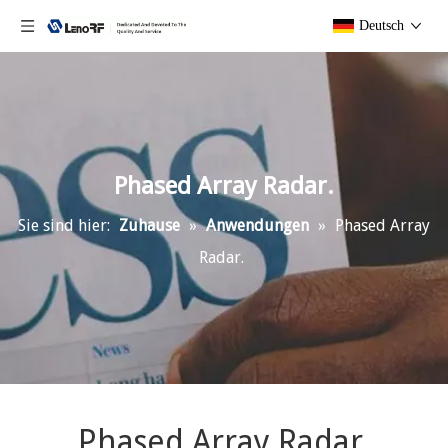
Deutsch
Phased Array Radar.
Sie sind hier:
Zuhause
»
Anwendungen
»
Phased Array
Radar.
Phased Array Radar.