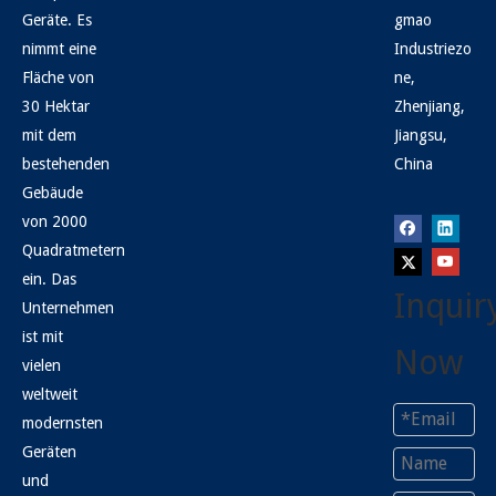
Geräte. Es
gmao
nimmt eine
Industriezo
Fläche von
ne,
30 Hektar
Zhenjiang,
mit dem
Jiangsu,
bestehenden
China
Gebäude
von 2000
Quadratmetern
ein. Das
Inquir
Unternehmen
ist mit
Now
vielen
weltweit
modernsten
Geräten
und