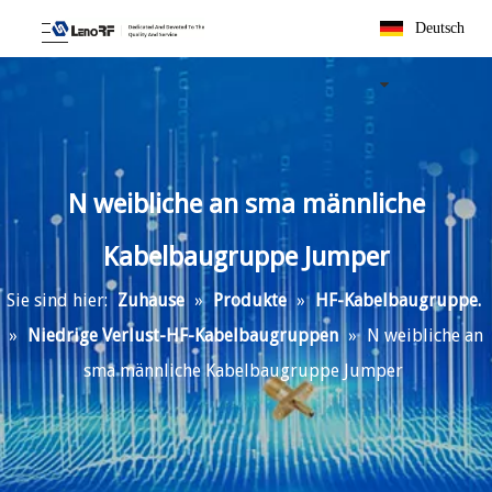
Deutsch
N weibliche an sma männliche
Kabelbaugruppe Jumper
Sie sind hier:
Zuhause
»
Produkte
»
HF-Kabelbaugruppe.
»
Niedrige Verlust-HF-Kabelbaugruppen
»
N weibliche an
sma männliche Kabelbaugruppe Jumper