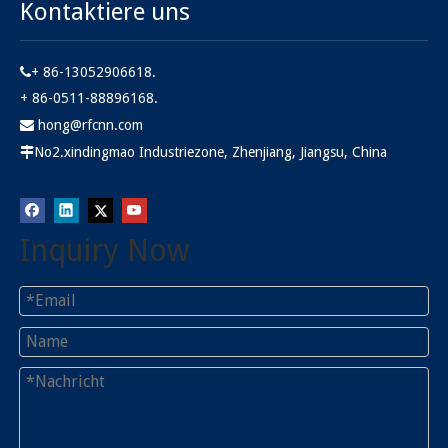
Kontaktiere uns
+ 86-13052906618.

+ 86-0511-88896168.
hong@rfcnn.com

No2.xindingmao Industriezone, Zhenjiang, Jiangsu, China

Inquiry Now