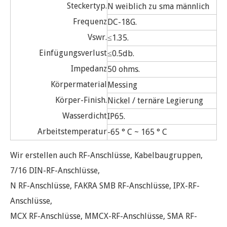
Steckertyp.
N weiblich zu sma männlich
Frequenz
DC-18G.
Vswr.
≤1.35.
Einfügungsverlust
≤0.5db.
Impedanz
50 ohms.
Körpermaterial
Messing
Körper-Finish.
Nickel / ternäre Legierung
Wasserdicht
IP65.
Arbeitstemperatur
-65 ° C ~ 165 ° C
Wir erstellen auch RF-Anschlüsse, Kabelbaugruppen,
7/16 DIN-RF-Anschlüsse,
N RF-Anschlüsse, FAKRA SMB RF-Anschlüsse, IPX-RF-
Anschlüsse,
MCX RF-Anschlüsse, MMCX-RF-Anschlüsse, SMA RF-