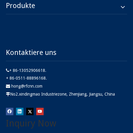
Produkte
Kontaktiere uns
+ 86-13052906618.

+ 86-0511-88896168.
hong@rfcnn.com

No2.xindingmao Industriezone, Zhenjiang, Jiangsu, China

Inquiry Now