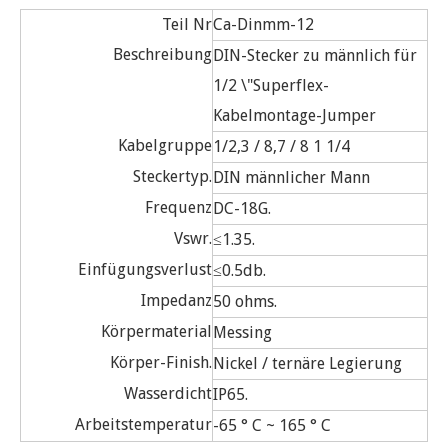
Teil Nr
Ca-Dinmm-12
Beschreibung
DIN-Stecker zu männlich für
1/2 \"Superflex-
Kabelmontage-Jumper
Kabelgruppe
1/2,3 / 8,7 / 8 1 1/4
Steckertyp.
DIN männlicher Mann
Frequenz
DC-18G.
Vswr.
≤1.35.
Einfügungsverlust
≤0.5db.
Impedanz
50 ohms.
Körpermaterial
Messing
Körper-Finish.
Nickel / ternäre Legierung
Wasserdicht
IP65.
Arbeitstemperatur
-65 ° C ~ 165 ° C