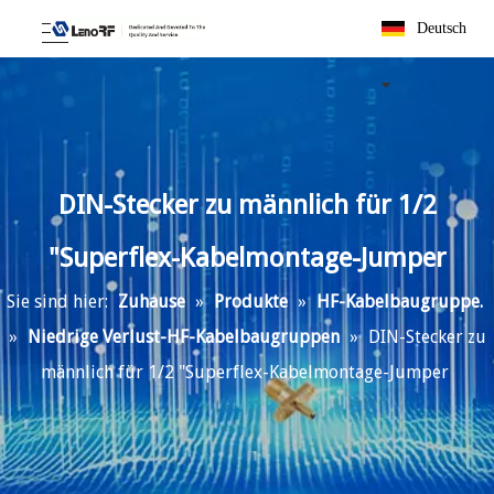
Deutsch
DIN-Stecker zu männlich für 1/2
"Superflex-Kabelmontage-Jumper
Sie sind hier:
Zuhause
»
Produkte
»
HF-Kabelbaugruppe.
»
Niedrige Verlust-HF-Kabelbaugruppen
»
DIN-Stecker zu
männlich für 1/2 "Superflex-Kabelmontage-Jumper