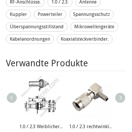
RF-Anschlüsse.
1.0 / 2.3.
Antenne
Kuppler
Powerteiler
Spannungsschutz
Überspannungsstillstand
Mikrowellengeräte
Kabelanordnungen
Koaxialsteckverbinder.
Verwandte Produkte
1.0 / 2.3 Weiblicher Bulkhead-Halterung HF-Stecker
1.0 / 2.3 rechtwinklig männliches Crimpen für BT3002 RF-Anschluss