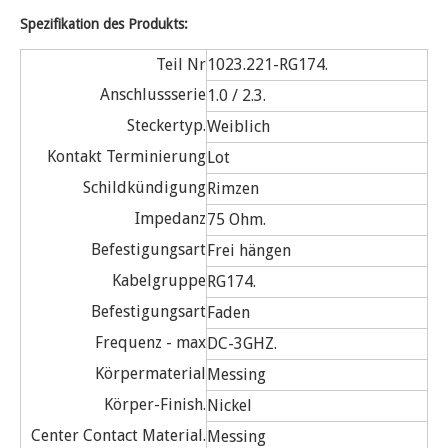
Spezifikation des Produkts:
Teil Nr
1023.221-RG174.
Anschlussserie
1.0 / 2.3.
Steckertyp.
Weiblich
Kontakt Terminierung
Lot
Schildkündigung
Rimzen
Impedanz
75 Ohm.
Befestigungsart
Frei hängen
Kabelgruppe
RG174.
Befestigungsart
Faden
Frequenz - max
DC-3GHZ.
Körpermaterial
Messing
Körper-Finish.
Nickel
Center Contact Material.
Messing