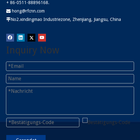
+ 86-0511-88896168.
hong@rfcnn.com

No2.xindingmao Industriezone, Zhenjiang, Jiangsu, China

Inquiry Now