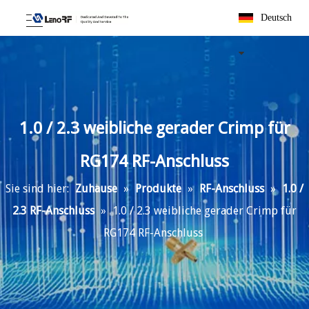
Deutsch
1.0 / 2.3 weibliche gerader Crimp für
RG174 RF-Anschluss
Sie sind hier:
Zuhause
»
Produkte
»
RF-Anschluss
»
1.0 /
2.3 RF-Anschluss
»
1.0 / 2.3 weibliche gerader Crimp für
RG174 RF-Anschluss