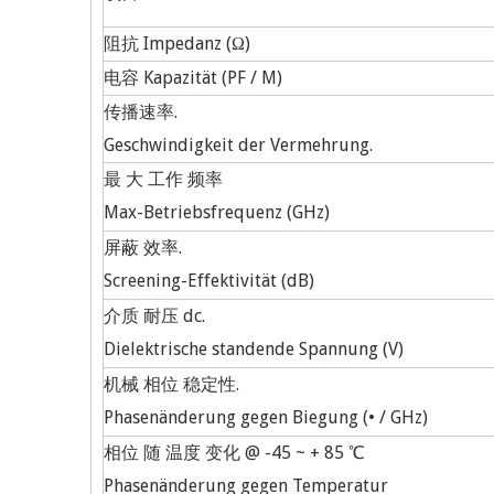
阻抗 Impedanz (Ω)
电容 Kapazität (PF / M)
传播速率.
Geschwindigkeit der Vermehrung.
最 大 工作 频率
Max-Betriebsfrequenz (GHz)
屏蔽 效率.
Screening-Effektivität (dB)
介质 耐压 dc.
Dielektrische standende Spannung (V)
机械 相位 稳定性.
Phasenänderung gegen Biegung (• / GHz)
相位 随 温度 变化 @ -45 ~ + 85 ℃
Phasenänderung gegen Temperatur