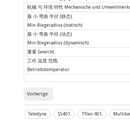
机械 与 环境 特性 Mechanische und Umweltmerk
最 小 弯曲 半径 (静态)
Min-Biegeradius (statisch)
最 小 弯曲 半径 (动态)
Min-Biegeradius (dynamisch)
重量 Gewicht.
工作 温度 范围.
Betriebstemperatur
Vorherige:
Teledyne.
SS401.
Tflex-401.
Multibe