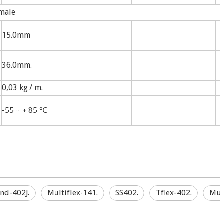
male
15.0mm
36.0mm.
0,03 kg / m.
-55 ~ + 85 ℃
nd-402J.
Multiflex-141.
SS402.
Tflex-402.
Mu