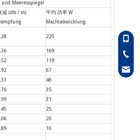
 und Meeresspiegel
减 (db / m)
平均 功率 W
Dämpfung
Machtabwicklung
.28
220
86-1305
.36
169
86-0511
.52
119
hong@rf
.92
67
.33
46
.76
35
.99
31
.45
25
.06
20
.89
16