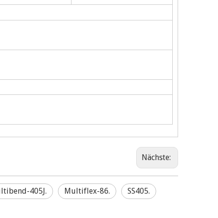
Nächste:
ltibend-405J.
Multiflex-86.
SS405.