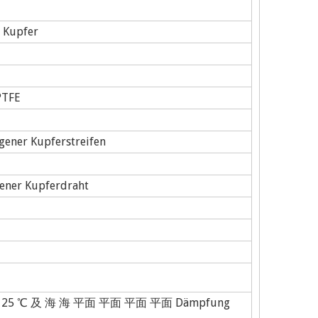
 Kupfer
TFE
ener Kupferstreifen
ner Kupferdraht
25 ℃ 及 海 海 平面 平面 平面 平面 Dämpfung