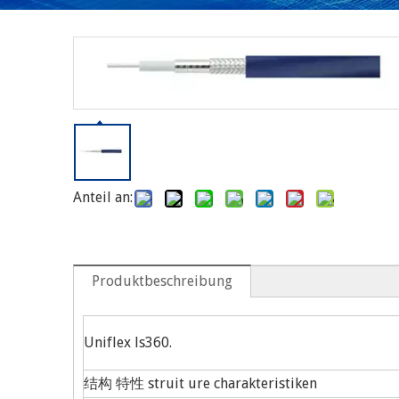
Anteil an:
Produktbeschreibung
Uniflex ls360.
结构 特性 struit ure charakteristiken