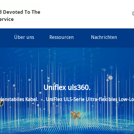
Über uns
Ressourcen
Nachrichten
Uniflex uls360.
senstabiles Kabel.
»
UniFlex ULS-Serie Ultra-flexibles Low-Lo