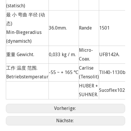
(statisch)
最 小 弯曲 半径 (动
态)
36.0mm.
Rande
1501
Min-Biegeradius
(dynamisch)
Micro-
重量 Gewicht.
0,033 kg / m.
UFB142A.
Coax.
工作 温度 范围.
Carlise
-55 ~ + 165 ℃
Tll40-1130b.
Betriebstemperatur
(Tensolit)
HUBER +
Sucoflex102.
SUHNER.
Vorherige:
Nächste: