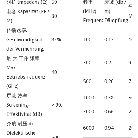
阻抗 Impedanz (Ω)
50
频率
衰减 (db /
平均
(MHz)
m)
电容 Kapazität (PF /
Mac
80
Frequenz
Dämpfung
M)
传播速率.
Geschwindigkeit
83%
100
0.12
162
der Vermehrung.
最 大 工作 频率
300
0.2
936
Max-
40
Betriebsfrequenz
500
0.26
723
(GHz)
屏蔽 效率.
1000
0.38
509
Screening-
> 90.
3000
0.66
291
Effektivität (dB)
介质 耐压 dc.
6000
0.94
203
Dielektrische
500