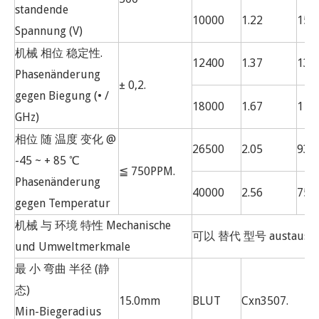
standende
10000
1.22
156
Spannung (V)
机械 相位 稳定性.
12400
1.37
139
Phasenänderung
± 0,2.
gegen Biegung (• /
18000
1.67
115
GHz)
相位 随 温度 变化 @
26500
2.05
93
-45 ~ + 85 ℃
≦ 750PPM.
Phasenänderung
40000
2.56
75
gegen Temperatur
机械 与 环境 特性 Mechanische
可以 替代 型号 austauschb
und Umweltmerkmale
最 小 弯曲 半径 (静
态)
15.0mm
BLUT
Cxn3507.
Min-Biegeradius