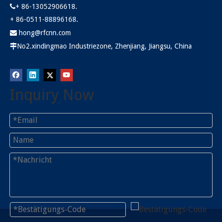
+ 86-13052906618.

+ 86-0511-88896168.
hong@rfcnn.com

No2.xindingmao Industriezone, Zhenjiang, Jiangsu, China

Inquiry Now