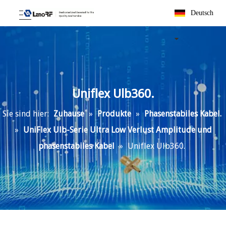
Deutsch
Uniflex Ulb360.
Sie sind hier:
Zuhause
»
Produkte
»
Phasenstabiles Kabel.
»
UniFlex Ulb-Serie Ultra Low Verlust Amplitude und
phasenstabiles Kabel
»
Uniflex Ulb360.