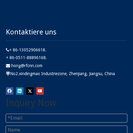
Kontaktiere uns
+ 86-13052906618.

+ 86-0511-88896168.
hong@rfcnn.com

No2.xindingmao Industriezone, Zhenjiang, Jiangsu, China

Inquiry Now