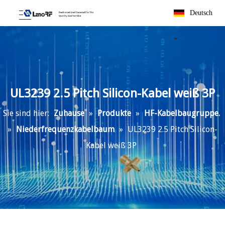
Deutsch
UL3239 2.5 Pitch Silicon-Kabel weiß 3P
Sie sind hier:
Zuhause
»
Produkte
»
HF-Kabelbaugruppe.
»
Niederfrequenzkabelbaum
»
UL3239 2.5 Pitch Silicon-
Kabel weiß 3P