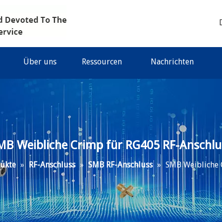
Über uns
Ressourcen
Nachrichten
MB Weibliche Crimp für RG405 RF-Anschlu
ukte
»
RF-Anschluss
»
SMB RF-Anschluss
»
SMB Weibliche 