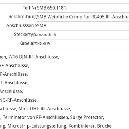
Teil Nr
SMB.650.1181.
Beschreibung
SMB Weibliche Crimp für RG405 RF-Anschlu
Anschlussserie
SMB
Steckertyp.
männlich
Kabelart
RG405.
pen, 7/16 DIN-RF-Anschlüsse,
RF-Anschlüsse,
F-Anschlüsse,
F-Anschlüsse,
Anschlüsse,
 BNC-RF-Anschlüsse,
schlüsse, Mini-UHF-RF-Anschlüsse,
 Terminator von RF-Anschlüssen, Surge Protector,
, Microstrip-Leistungsteilung, Kombinierer, Brücke.