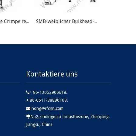
SMB-männliche Crimpe rechtwinklig für RG174 RF-Anschluss
SMB-weiblicher Bulkhead-Haft-HF-Stecker
Kontaktiere uns
+ 86-13052906618.

+ 86-0511-88896168.
hong@rfcnn.com

No2.xindingmao Industriezone, Zhenjiang,

Jiangsu, China