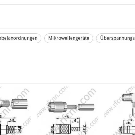
abelanordnungen
Mikrowellengeräte
Überspannungss