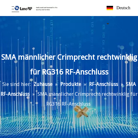
Deutsch
SMA männlicher Crimprecht rechtwinklig
für RG316 RF-Anschluss
Sie sind hier:
Zuhause
»
Produkte
»
RF-Anschluss
»
SMA
RF-Anschluss
»
SMA männlicher Crimprecht rechtwinklig für
RG316 RF-Anschluss