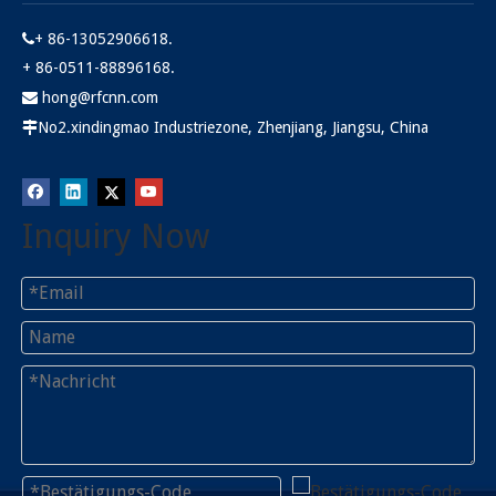
+ 86-13052906618.

+ 86-0511-88896168.
hong@rfcnn.com

No2.xindingmao Industriezone, Zhenjiang, Jiangsu, China

Inquiry Now