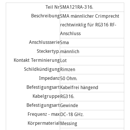
Teil Nr
SMA121RA-316.
Beschreibung
SMA männlicher Crimprecht
rechtwinklig für RG316 RF-
Anschluss
Anschlussserie
Sma
Steckertyp.
männlich
Kontakt Terminierung
Lot
Schildkündigung
Rimzen
Impedanz
50 Ohm.
Befestigungsart
Kabelfrei hängend
Kabelgruppe
RG316.
Befestigungsart
Gewinde
Frequenz - max
DC-18 GHz.
Körpermaterial
Messing