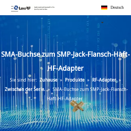
Deutsch
SMA-Buchse zum SMP-Jack-Flansch-Haft-
HF-Adapter
Sie sind hier:
Zuhause
»
Produkte
»
RF-Adapter
»
Zwischen der Serie.
»
SMA-Buchse zum SMP-Jack-Flansch-
Haft-HF-Adapter