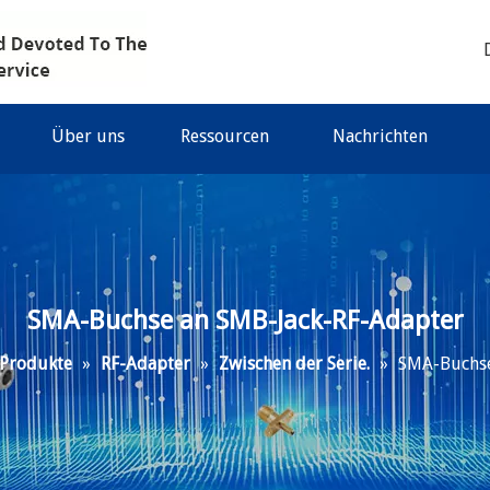
Über uns
Ressourcen
Nachrichten
SMA-Buchse an SMB-Jack-RF-Adapter
Produkte
»
RF-Adapter
»
Zwischen der Serie.
»
SMA-Buchse