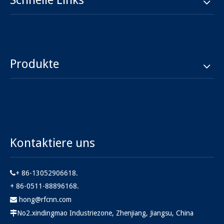
Schnelle Links
Produkte
Kontaktiere uns
+ 86-13052906618.

+ 86-0511-88896168.
hong@rfcnn.com

No2.xindingmao Industriezone, Zhenjiang, Jiangsu, China
