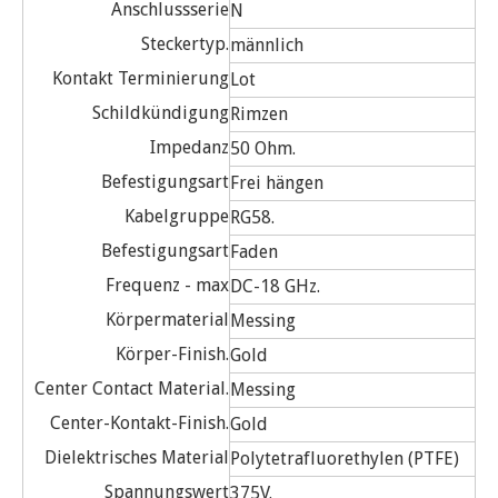
Anschlussserie
N
Steckertyp.
männlich
Kontakt Terminierung
Lot
Schildkündigung
Rimzen
Impedanz
50 Ohm.
Befestigungsart
Frei hängen
Kabelgruppe
RG58.
Befestigungsart
Faden
Frequenz - max
DC-18 GHz.
Körpermaterial
Messing
Körper-Finish.
Gold
Center Contact Material.
Messing
Center-Kontakt-Finish.
Gold
Dielektrisches Material
Polytetrafluorethylen (PTFE)
Spannungswert
375V.