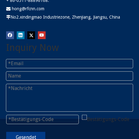
+ 86-0511-88896168.
hong@rfcnn.com

No2.xindingmao Industriezone, Zhenjiang, Jiangsu, China

Inquiry Now
Gesendet