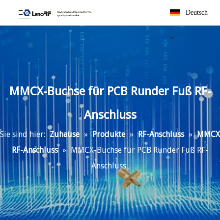
Deutsch
MMCX-Buchse für PCB Runder Fuß RF-
Anschluss
Sie sind hier:
Zuhause
»
Produkte
»
RF-Anschluss
»
MMCX
RF-Anschluss
»
MMCX-Buchse für PCB Runder Fuß RF-
Anschluss