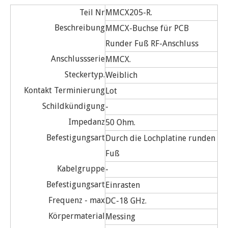
Teil Nr
MMCX205-R.
Beschreibung
MMCX-Buchse für PCB
Runder Fuß RF-Anschluss
Anschlussserie
MMCX.
Steckertyp.
Weiblich
Kontakt Terminierung
Lot
Schildkündigung
-
Impedanz
50 Ohm.
Befestigungsart
Durch die Lochplatine runden
Fuß
Kabelgruppe
-
Befestigungsart
Einrasten
Frequenz - max
DC-18 GHz.
Körpermaterial
Messing