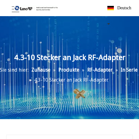
Deutsch
4.3-10 Stecker an Jack RF-Adapter
Sie sind hier:
Zuhause
»
Produkte
»
RF-Adapter
»
In Serie
»
4.3-10 Stecker an Jack RF-Adapter