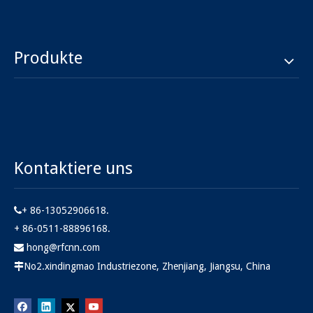
Produkte
Kontaktiere uns
+ 86-13052906618.

+ 86-0511-88896168.
hong@rfcnn.com

No2.xindingmao Industriezone, Zhenjiang, Jiangsu, China
