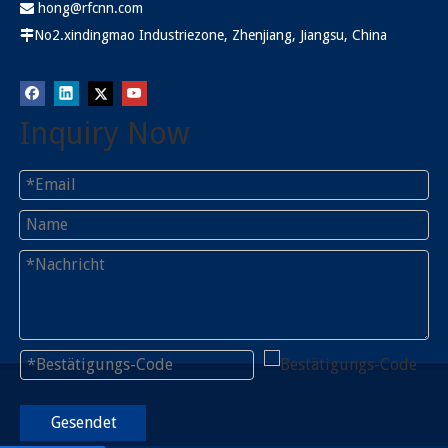
hong@rfcnn.com

No2.xindingmao Industriezone, Zhenjiang, Jiangsu, China

Inquiry Now
Gesendet