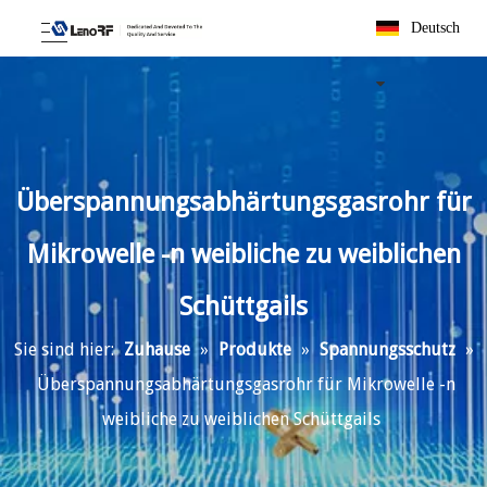
Deutsch
Überspannungsabhärtungsgasrohr für
Mikrowelle -n weibliche zu weiblichen
Schüttgails
Sie sind hier:
Zuhause
»
Produkte
»
Spannungsschutz
»
Überspannungsabhärtungsgasrohr für Mikrowelle -n
weibliche zu weiblichen Schüttgails