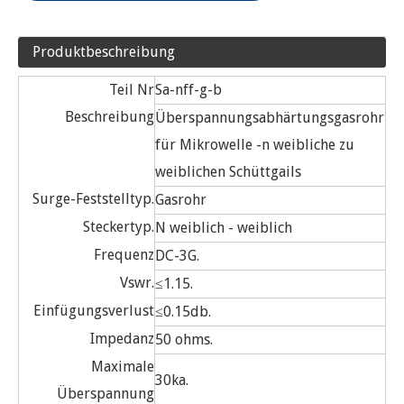
Produktbeschreibung
Teil Nr
Sa-nff-g-b
Beschreibung
Überspannungsabhärtungsgasrohr
für Mikrowelle -n weibliche zu
weiblichen Schüttgails
Surge-Feststelltyp.
Gasrohr
Steckertyp.
N weiblich - weiblich
Frequenz
DC-3G.
Vswr.
≤1.15.
Einfügungsverlust
≤0.15db.
Impedanz
50 ohms.
Maximale
30ka.
Überspannung